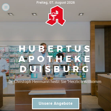
Freitag, 07. August 2026
HUBERTUS
APOTHEKE
DUISBURG
|
Dr. Christo
Unsere Angebote