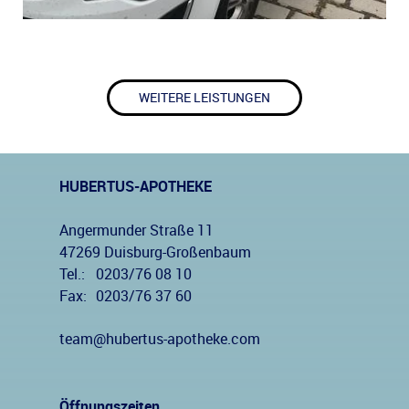
WEITERE LEISTUNGEN
HUBERTUS-APOTHEKE
Angermunder Straße 11
47269 Duisburg-Großenbaum
Tel.:
0203/76 08 10
Fax:
0203/76 37 60
team@hubertus-apotheke.com
Öffnungszeiten