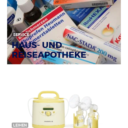
SERVICE
HAUS- UND
REISEAPOTHEKE
Bildquelle: © Tim Reckmann / pixelio.de
LEIHEN