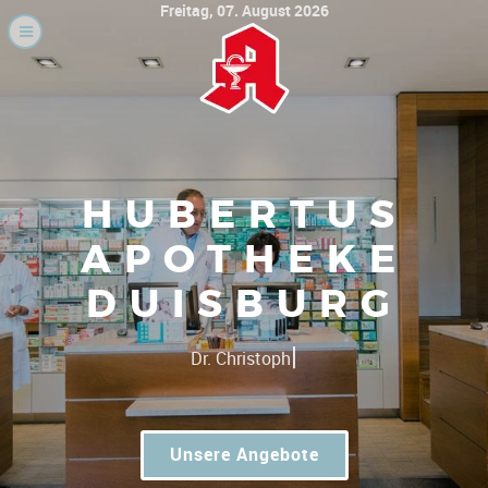
Freitag, 07. August 2026
HUBERTUS
APOTHEKE
DUISBURG
|
Gute Preise - umfassender
Unsere Angebote