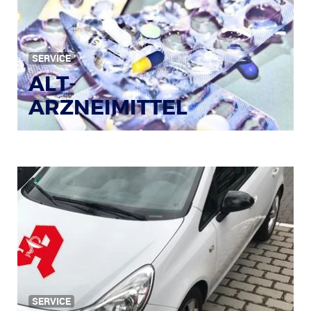
Bild: © Rainer Sturm / pixelio.de
SERVICE
ALT-
ARZNEIMITTEL
SERVICE