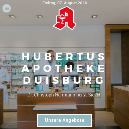
Freitag, 07. August 2026
HUBERTUS
APOTHEKE
DUISBURG
|
Gute Pr
Unsere Angebote