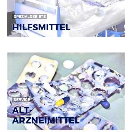
SPEZIALGEBIETE
HILFSMITTEL
Bild: © Rainer Sturm / pixelio.de
SERVICE
ALT-
ARZNEIMITTEL