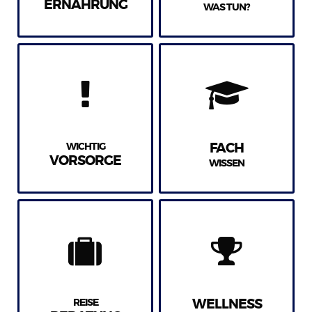
ERNÄHRUNG
WAS TUN?
WICHTIG
FACH
VORSORGE
WISSEN
REISE
WELLNESS