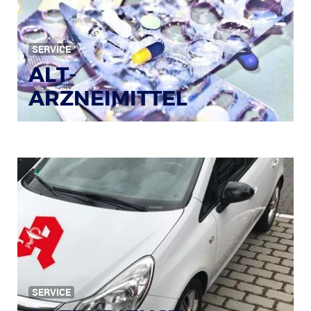
Bild: © Rainer Sturm / pixelio.de
SERVICE
ALT-
ARZNEIMITTEL
SERVICE