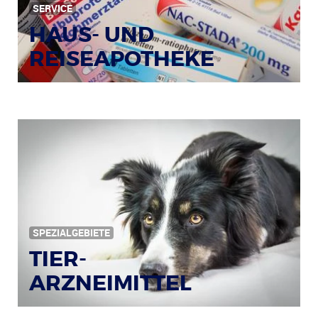
SERVICE
HAUS- UND
REISEAPOTHEKE
Bildquelle: © Tim Reckmann / pixelio.de
SPEZIALGEBIETE
TIER-
ARZNEIMITTEL