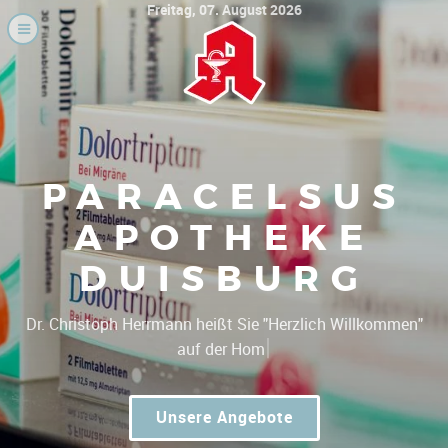
Freitag, 07. August 2026
PARACELSUS
APOTHEKE
DUISBURG
|
Dr. Christoph Herrmann heißt Sie "He
Unsere Angebote